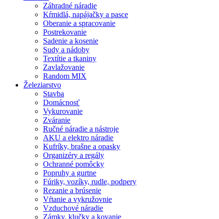
Záhradné náradie
Kŕmidlá, napájačky a pasce
Oberanie a spracovanie
Postrekovanie
Sadenie a kosenie
Sudy a nádoby
Textítie a tkaniny
Zavlažovanie
Random MIX
Železiarstvo
Stavba
Domácnosť
Vykurovanie
Zváranie
Ručné náradie a nástroje
AKU a elektro náradie
Kufríky, brašne a opasky
Organizéry a regály
Ochranné pomôcky
Popruhy a gurtne
Fúriky, vozíky, rudle, podpery
Rezanie a brúsenie
Vŕtanie a vykružovnie
Vzduchové náradie
Zámky, klučky a kovanie