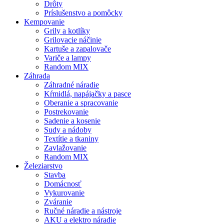
Drôty
Príslušenstvo a pomôcky
Kempovanie
Grily a kotlíky
Grilovacie náčinie
Kartuše a zapalovače
Variče a lampy
Random MIX
Záhrada
Záhradné náradie
Kŕmidlá, napájačky a pasce
Oberanie a spracovanie
Postrekovanie
Sadenie a kosenie
Sudy a nádoby
Textítie a tkaniny
Zavlažovanie
Random MIX
Železiarstvo
Stavba
Domácnosť
Vykurovanie
Zváranie
Ručné náradie a nástroje
AKU a elektro náradie