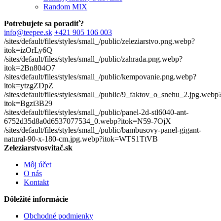
Random MIX
Potrebujete sa poradiť?
info@teepee.sk
+421 905 106 003
/sites/default/files/styles/small_/public/zeleziarstvo.png.webp?
itok=izOrLy6Q
/sites/default/files/styles/small_/public/zahrada.png.webp?
itok=2Bn804O7
/sites/default/files/styles/small_/public/kempovanie.png.webp?
itok=ytzgZDpZ
/sites/default/files/styles/small_/public/9_faktov_o_snehu_2.jpg.webp
itok=Bgzi3B29
/sites/default/files/styles/small_/public/panel-2d-stl6040-ant-
6752d35d8a0d6537077534_0.webp?itok=N59-7OjX
/sites/default/files/styles/small_/public/bambusovy-panel-gigant-
natural-90-x-180-cm.jpg.webp?itok=WTS1TtVB
Zeleziarstvosvitač.sk
Môj účet
O nás
Kontakt
Dôležité informácie
Obchodné podmienky