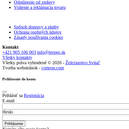
Odstúpenie od zmluvy
Vrátenie a reklámacia tovaru
Spôsob dopravy a platby
Ochrana osobných údajov
Zásady používania cookies
Kontakt
+421 905 106 003
info@teepee.sk
Všetky kontakty
Všetky práva vyhradené © 2026 -
Železiarstvo Svitač
Tvorba webstránok -
corteon.com
Prihlásenie do konta
Prihlásiť sa
Registrácia
E-mail
Heslo