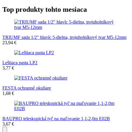
Top produkty tohto mesiaca
TRIUMF sada 1/2" hlavíc 5-dielna, trojuholníkový tvar M5-12mm
23,94 €
Leštiaca pasta LP2
3,77 €
FESTA ochranné okuliare
1,68 €
BAUPRO teleskopická tyč na maľovanie 1,1-2,0m E02B
3,67 €