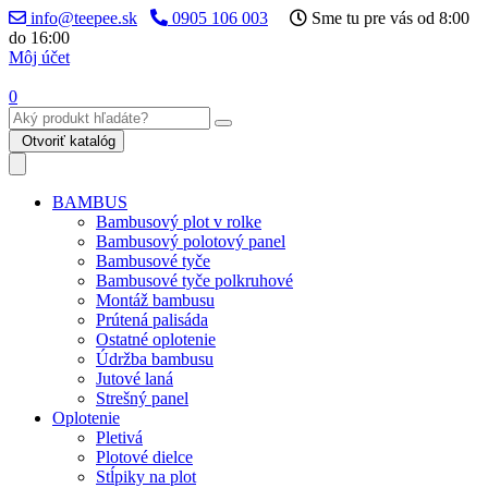
info@teepee.sk
0905 106 003
Sme tu pre vás od 8:00
do 16:00
Môj účet
0
Otvoriť katalóg
BAMBUS
Bambusový plot v rolke
Bambusový polotový panel
Bambusové tyče
Bambusové tyče polkruhové
Montáž bambusu
Prútená palisáda
Ostatné oplotenie
Údržba bambusu
Jutové laná
Strešný panel
Oplotenie
Pletivá
Plotové dielce
Stĺpiky na plot