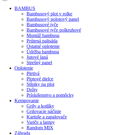
BAMBUS
Bambusový plot v rolke
Bambusový polotový panel
Bambusové tyče
Bambusové tyče polkruhové
Montáž bambusu
Prútená palisáda
Ostatné oplotenie
Údržba bambusu
Jutové laná
Strešný panel
Oplotenie
Pletivá
Plotové dielce
Stĺpiky na plot
Drôty
Príslušenstvo a pomôcky
Kempovanie
Grily a kotlíky
Grilovacie náčinie
Kartuše a zapalovače
Variče a lampy
Random MIX
Záhrada