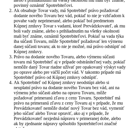
alebo s prihliadnutím na všetky okolnosti mu mali byť známe,
povinný oznámiť Spotrebiteľovi.
Ak obsahuje Tovar vady, má Spotrebiteľ právo požadovať
dodanie nového Tovaru bez vád, pokiaľ to nie je vzhľadom k
povahe vady neprimerané, alebo pokiaľ bol predmetom
Kúpnej zmluvy Tovar s vadami, ktoré Prevádzkovateľ, ak mu
boli vady známe, alebo s prihliadnutím na všetky okolnosti
mali byť známe, oznámil Spotrebiteľovi. Pokiaľ sa vada týka
iba súčasti Tovaru, môže Spotrebiteľ požadovať len výmenu
danej súčasti tovaru; ak to nie je možné, má právo odstúpiť od
Kúpnej zmluvy.
Právo na dodanie nového Tovaru, alebo výmenu súčasti
tovaru má Spotrebiteľ aj v prípade odstrániteľnej vady, pokiaľ
nemôže daný Tovar riadne užívať pre opakovaný výskyt vady
po oprave alebo pre väčší počet vád. V takomto prípade má
Spotrebiteľ právo od Kúpnej zmluvy odstúpiť.
Ak Spotrebiteľ od Kúpnej zmluvy neodstúpi alebo si
neuplatní právo na dodanie nového Tovaru bez vád, ani na
výmenu jeho súčasti alebo na opravu Tovaru, môže
požadovať primeranú zľavu z ceny Tovaru. Spotrebiteľ má
právo na primeranú zľavu z ceny Tovaru aj v prípade, že mu
Prevádzkovateľ nemôže dodať nový Tovar bez vád, vymeniť
jeho súčasť alebo Tovar opraviť, ako aj v prípade, že
Prevádzkovateľ nezjedná nápravu v primeranej dobe, alebo
ak by zjednanie nápravy spôsobilo Spotrebiteľovi značné