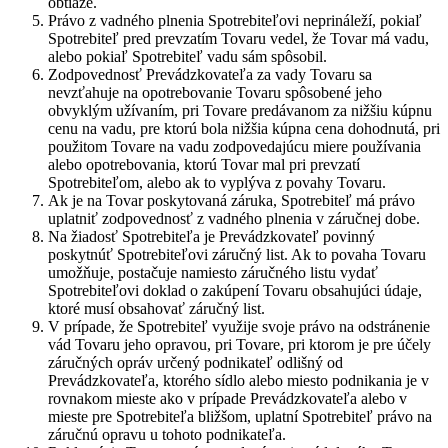
obtiaže.
Právo z vadného plnenia Spotrebiteľovi neprináleží, pokiaľ
Spotrebiteľ pred prevzatím Tovaru vedel, že Tovar má vadu,
alebo pokiaľ Spotrebiteľ vadu sám spôsobil.
Zodpovednosť Prevádzkovateľa za vady Tovaru sa
nevzťahuje na opotrebovanie Tovaru spôsobené jeho
obvyklým užívaním, pri Tovare predávanom za nižšiu kúpnu
cenu na vadu, pre ktorú bola nižšia kúpna cena dohodnutá, pri
použitom Tovare na vadu zodpovedajúcu miere používania
alebo opotrebovania, ktorú Tovar mal pri prevzatí
Spotrebiteľom, alebo ak to vyplýva z povahy Tovaru.
Ak je na Tovar poskytovaná záruka, Spotrebiteľ má právo
uplatniť zodpovednosť z vadného plnenia v záručnej dobe.
Na žiadosť Spotrebiteľa je Prevádzkovateľ povinný
poskytnúť Spotrebiteľovi záručný list. Ak to povaha Tovaru
umožňuje, postačuje namiesto záručného listu vydať
Spotrebiteľovi doklad o zakúpení Tovaru obsahujúci údaje,
ktoré musí obsahovať záručný list.
V prípade, že Spotrebiteľ využije svoje právo na odstránenie
vád Tovaru jeho opravou, pri Tovare, pri ktorom je pre účely
záručných opráv určený podnikateľ odlišný od
Prevádzkovateľa, ktorého sídlo alebo miesto podnikania je v
rovnakom mieste ako v prípade Prevádzkovateľa alebo v
mieste pre Spotrebiteľa bližšom, uplatní Spotrebiteľ právo na
záručnú opravu u tohoto podnikateľa.