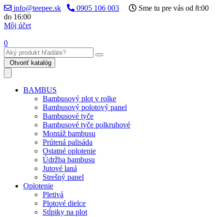
info@teepee.sk
0905 106 003
Sme tu pre vás od 8:00
do 16:00
Môj účet
0
Otvoriť katalóg
BAMBUS
Bambusový plot v rolke
Bambusový polotový panel
Bambusové tyče
Bambusové tyče polkruhové
Montáž bambusu
Prútená palisáda
Ostatné oplotenie
Údržba bambusu
Jutové laná
Strešný panel
Oplotenie
Pletivá
Plotové dielce
Stĺpiky na plot