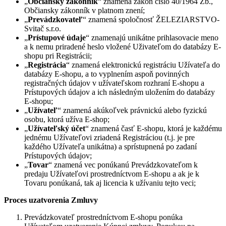
„
Občiansky zákonník
“ znamená zákon číslo 40/1964 Zb.,
Občiansky zákonník v platnom znení;
„
Prevádzkovateľ
“ znamená spoločnosť ŽELEZIARSTVO-
Svitač s.r.o.
„
Prístupové údaje
“ znamenajú unikátne prihlasovacie meno
a k nemu priradené heslo vložené Uživateľom do databázy E-
shopu pri Registrácii;
„
Registrácia
“ znamená elektronickú registráciu Užívateľa do
databázy E-shopu, a to vyplnením aspoň povinných
registračných údajov v užívateľskom rozhraní E-shopu a
Prístupových údajov a ich následným uložením do databázy
E-shopu;
„
Užívateľ
“ znamená akúkoľvek právnickú alebo fyzickú
osobu, ktorá užíva E-shop;
„
Užívateľský účet
“ znamená časť E-shopu, ktorá je každému
jednému Užívateľovi zriadená Registráciou (t.j. je pre
každého Užívateľa unikátna) a sprístupnená po zadaní
Prístupových údajov;
„
Tovar
“ znamená vec ponúkanú Prevádzkovateľom k
predaju Užívateľovi prostredníctvom E-shopu a ak je k
Tovaru ponúkaná, tak aj licencia k užívaniu tejto veci;
Proces uzatvorenia Zmluvy
Prevádzkovateľ prostredníctvom E-shopu ponúka