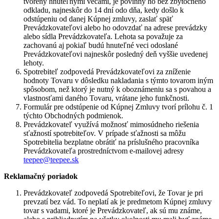
tvorený hnuteľnými vecami, je povinný ho bez zbytočného
odkladu, najneskôr do 14 dní odo dňa, kedy došlo k
odstúpeniu od danej Kúpnej zmluvy, zaslať späť
Prevádzkovateľovi alebo ho odovzdať na adrese prevádzky
alebo sídla Prevádzkovateľa. Lehota sa považuje za
zachovanú aj pokiaľ budú hnuteľné veci odoslané
Prevádzkovateľovi najneskôr posledný deň vyššie uvedenej
lehoty.
Spotrebiteľ zodpovedá Prevádzkovateľovi za zníženie
hodnoty Tovaru v dôsledku nakladania s týmto tovarom iným
spôsobom, než ktorý je nutný k oboznámeniu sa s povahou a
vlastnosťami daného Tovaru, vrátane jeho funkčnosti.
Formulár pre odstúpenie od Kúpnej Zmluvy tvorí prílohu č. 1
týchto Obchodných podmienok.
Prevádzkovateľ využívá možnosť mimosúdneho riešenia
sťažností spotrebiteľov. V prípade sťažnosti sa môžu
Spotrebitelia bezplatne obrátiť na príslušného pracovníka
Prevádzkovateľa prostredníctvom e-mailovej adresy
teepee@teepee.sk
Reklamačný poriadok
Prevádzkovateľ zodpovedá Spotrebiteľovi, že Tovar je pri
prevzatí bez vád. To neplatí ak je predmetom Kúpnej zmluvy
tovar s vadami, ktoré je Prevádzkovateľ, ak sú mu známe,