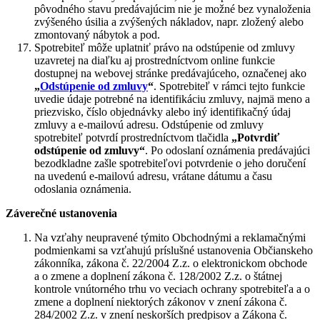
pôvodného stavu predávajúcim nie je možné bez vynaloženia
zvýšeného úsilia a zvýšených nákladov, napr. zložený alebo
zmontovaný nábytok a pod.
Spotrebiteľ môže uplatniť právo na odstúpenie od zmluvy
uzavretej na diaľku aj prostredníctvom online funkcie
dostupnej na webovej stránke predávajúceho, označenej ako
„
Odstúpenie od zmluvy
“
. Spotrebiteľ v rámci tejto funkcie
uvedie údaje potrebné na identifikáciu zmluvy, najmä meno a
priezvisko, číslo objednávky alebo iný identifikačný údaj
zmluvy a e-mailovú adresu. Odstúpenie od zmluvy
spotrebiteľ potvrdí prostredníctvom tlačidla
„Potvrdiť
odstúpenie od zmluvy“
. Po odoslaní oznámenia predávajúci
bezodkladne zašle spotrebiteľovi potvrdenie o jeho doručení
na uvedenú e-mailovú adresu, vrátane dátumu a času
odoslania oznámenia.
Záverečné ustanovenia
Na vzťahy neupravené týmito Obchodnými a reklamačnými
podmienkami sa vzťahujú príslušné ustanovenia Občianskeho
zákonníka, zákona č. 22/2004 Z.z. o elektronickom obchode
a o zmene a doplnení zákona č. 128/2002 Z.z. o štátnej
kontrole vnútorného trhu vo veciach ochrany spotrebiteľa a o
zmene a doplnení niektorých zákonov v znení zákona č.
284/2002 Z.z. v znení neskorších predpisov a Zákona č.