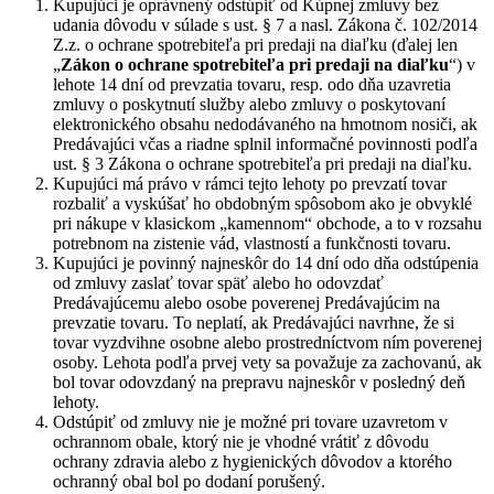
Kupujúci je oprávnený odstúpiť od Kúpnej zmluvy bez
udania dôvodu v súlade s ust. § 7 a nasl. Zákona č. 102/2014
Z.z. o ochrane spotrebiteľa pri predaji na diaľku (ďalej len
„
Zákon o ochrane spotrebiteľa pri predaji na diaľku
“) v
lehote 14 dní od prevzatia tovaru, resp. odo dňa uzavretia
zmluvy o poskytnutí služby alebo zmluvy o poskytovaní
elektronického obsahu nedodávaného na hmotnom nosiči, ak
Predávajúci včas a riadne splnil informačné povinnosti podľa
ust. § 3 Zákona o ochrane spotrebiteľa pri predaji na diaľku.
Kupujúci má právo v rámci tejto lehoty po prevzatí tovar
rozbaliť a vyskúšať ho obdobným spôsobom ako je obvyklé
pri nákupe v klasickom „kamennom“ obchode, a to v rozsahu
potrebnom na zistenie vád, vlastností a funkčnosti tovaru.
Kupujúci je povinný najneskôr do 14 dní odo dňa odstúpenia
od zmluvy zaslať tovar späť alebo ho odovzdať
Predávajúcemu alebo osobe poverenej Predávajúcim na
prevzatie tovaru. To neplatí, ak Predávajúci navrhne, že si
tovar vyzdvihne osobne alebo prostredníctvom ním poverenej
osoby. Lehota podľa prvej vety sa považuje za zachovanú, ak
bol tovar odovzdaný na prepravu najneskôr v posledný deň
lehoty.
Odstúpiť od zmluvy nie je možné pri tovare uzavretom v
ochrannom obale, ktorý nie je vhodné vrátiť z dôvodu
ochrany zdravia alebo z hygienických dôvodov a ktorého
ochranný obal bol po dodaní porušený.