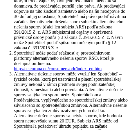
ktorým Predávajúci vybavil jeho reklamáciu alebo ak sa
domnieva, že predávajúci porušil jeho práva. Ak predávajúci
odpovie na túto žiadosť zamietavo alebo na ňu neodpovie do
30 dní od jej odoslania, Spotrebiteľ má právo podať návrh na
začatie alternatívneho riešenia sporu subjektu alternatívneho
riešenia sporov (ďalej len subjekt ARS) podľa zákona
391/2015 Z. z. ARS subjektmi sú orgány a oprávnené
právnické osoby podľa § 3 zákona č. 391/2015 Z. z. Návrh
môže Spotrebiteľ podať spôsobom určeným podľa § 12
zákona č. 391/2015 Z. z.
Spotrebiteľ môže podať sťažnosť aj prostredníctvom
platformy alternatívneho riešenia sporov RSO, ktorá je
dostupná on-line na:
http://ec.europa.eu/consumers/odr/index_en.htm
.
Alternatívne riešenie sporov môže využiť len Spotrebiteľ –
fyzická osoba, ktorá pri uzatváraní a plnení spotrebiteľskej
zmluvy nekoná v rámci predmetu svojej podnikateľskej
činnosti, zamestnania alebo povolania. Alternatívne riešenie
sporov sa týka len sporu medzi Spotrebiteľom a
Predávajúcim, vyplývajúceho zo spotrebiteľskej zmluvy alebo
súvisiaceho so spotrebiteľskou zmluvou. Alternatívne riešenie
sporov sa týka len zmlúv uzatvorených na diaľku.
Alternatívne riešenie sporov sa netýka sporov, kde hodnota
sporu neprevyšuje sumu 20 EUR. Subjekt ARS môže od
Spotrebiteľa požadovať úhradu poplatku za začatie