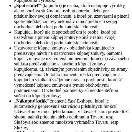
kupujúcemu výrobok;
„
Spotrebiteľ
“ (kupujúci) je osoba, ktorá nakupuje výrobky
alebo používa služby pre osobnú potrebu alebo pre
príslušníkov svojej domácnosti, a ktorá pri uzatváraní a plnení
spotrebiteľskej zmluvy nekoná v rámci predmetu svojej
obchodnej alebo inej podnikateľskej činnosti;
Kupujúci, ktorý nie je spotrebiteľom je osoba, ktorá pri
uzatváraní a plnení kúpnej zmluvy koná v rámci svojej
obchodnej alebo inej podnikateľskej činnosti;
Uzatvorenie kúpnej zmluvy - objednávka kupujúceho
predstavuje návrh na uzatvorenie kúpnej zmluvy. Samotná
kúpna zmluva je uzatvorená momentom doručenia záväzného
súhlasu predávajúceho s návrhom kúpnej zmluvy
kupujúcemu, t.j. záväzným potvrdením objednávky zo strany
predávajúceho. Od tohto momentu medzi predávajúcim a
kupujúcim vznikajú vzájomné práva a povinnosti, ktoré sú
vymedzené kúpnou zmluvou a týmito obchodnými
podmienkami. Obchodné podmienky sú neoddeliteľnou
súčasťou kúpnej zmluvy;
„
Nákupný košík
" znamená časť E-shopu, ktorá je
automaticky generovaná aktiváciou príslušných funkcií
Uživateľom v rámci jeho konania v užívateľskom prostredí E-
shopu, najmä pridaním alebo odobraním Tovaru, resp.
Služby/alebo zmenou množstva vybraného Tovaru, resp.
Služby;