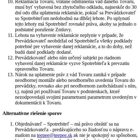
Reklamácia Tovaru, vrátane odstránenia vád daného Tovaru,
musí byť vybavená bez zbytočného odkladu, najneskôr do 30
dní odo dňa uplatnenia reklamácie, pokiaľ sa Prevádzkovateľ
so Spotrebiteľom nedohodnú na dlhšej lehote. Po uplynutí
tejto lehoty má Spotrebiteľ rovnaké práva, akoby sa jednalo o
podstatné porušenie Zmluvy.
Lehota na vybavenie reklamácie neplynie v prípade, že
Prevádzkovateľ neobdržal od Spotrebiteľa všetky podklady
potrebné pre vybavenie danej reklamácie, a to do doby, než
budú dané podklady dodané.
Prevádzkovateľ alebo ním určený subjekt po riadnom
vybavení danej reklamácie vyzve Spotrebiteľa k prevzatiu
opraveného Tovaru.
Nárok na uplatnenie práv z vád Tovaru zaniká v prípade
neodbornej montáže alebo neodborného uvedenia Tovaru do
prevádzky, rovnako ako pri neodbornom zaobchádzaní s ním,
t.j. najmä pri používaní Tovaru v podmienkach, ktoré
nezodpovedajú svojimi parametrami parametrom uvedeným v
dokumentácii k Tovaru.
Alternatívne riešenie sporov
Objednávateľ – Spotrebiteľ – má právo obrátiť sa na
Prevádzkovateľa - predávajúceho so žiadosťou o nápravu e-
mailom na
teepee@teepee.sk
ak nie je spokojný so spôsobom,