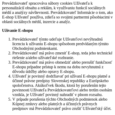
Prevádzkovateľ spracováva súbory cookies Užívateľa k
personalizácií obsahu a reklám, k využívaniu funkcií sociálnych
médií a analýzy návštevnosti. Prevádzkovateľ Informácie o tom, ako
E-shop Užívateľ používa, zdieľa so svojimi partnermi pôsobiacimi v
oblasti sociálnych médií, inzercie a analýz.
Užívanie E-shopu
Prevádzkovateľ týmto udeľuje Užívateľovi nevýhradnú
licenciu k užívaniu E-shopu spôsobom predvídaným týmito
Obchodnými podmienkami.
Prevádzkovateľ má právo zmeniť E-shop, teda jeho technické
riešenie a/alebo užívateľské rozhranie.
Prevádzkovateľ má právo obmedziť alebo prerušiť funkčnosť
E-shopu prípadne prístup k nemu na dobu nevyhnutnú z
dôvodu údržby alebo opravy E-shopu.
Užívateľ je povinný dodržiavať pri užívaní E-shopu platné a
účinné právne predpisy Slovenskej republiky a Európskeho
spoločenstva. Akúkoľvek škodu, ktorá by porušením tejto
povinnosti Užívateľa Prevádzkovateľovi alebo tretím osobám
vznikla, je Užívateľ povinný nahradiť v plnom rozsahu.
V prípade porušenia týchto Obchodných podmienok alebo
Kúpnej zmluvy alebo platných a účinných právnych
predpisov má Prevádzkovateľ právo zrušiť Užívateľský účet.