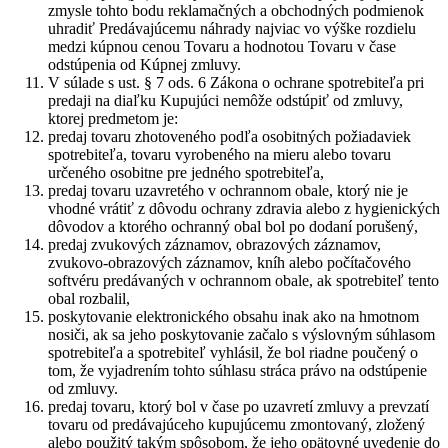
zmysle tohto bodu reklamačných a obchodných podmienok
uhradiť Predávajúcemu náhrady najviac vo výške rozdielu
medzi kúpnou cenou Tovaru a hodnotou Tovaru v čase
odstúpenia od Kúpnej zmluvy.
V súlade s ust. § 7 ods. 6 Zákona o ochrane spotrebiteľa pri
predaji na diaľku Kupujúci nemôže odstúpiť od zmluvy,
ktorej predmetom je:
predaj tovaru zhotoveného podľa osobitných požiadaviek
spotrebiteľa, tovaru vyrobeného na mieru alebo tovaru
určeného osobitne pre jedného spotrebiteľa,
predaj tovaru uzavretého v ochrannom obale, ktorý nie je
vhodné vrátiť z dôvodu ochrany zdravia alebo z hygienických
dôvodov a ktorého ochranný obal bol po dodaní porušený,
predaj zvukových záznamov, obrazových záznamov,
zvukovo-obrazových záznamov, kníh alebo počítačového
softvéru predávaných v ochrannom obale, ak spotrebiteľ tento
obal rozbalil,
poskytovanie elektronického obsahu inak ako na hmotnom
nosiči, ak sa jeho poskytovanie začalo s výslovným súhlasom
spotrebiteľa a spotrebiteľ vyhlásil, že bol riadne poučený o
tom, že vyjadrením tohto súhlasu stráca právo na odstúpenie
od zmluvy.
predaj tovaru, ktorý bol v čase po uzavretí zmluvy a prevzatí
tovaru od predávajúceho kupujúcemu zmontovaný, zložený
alebo použitý takým spôsobom, že jeho opätovné uvedenie do