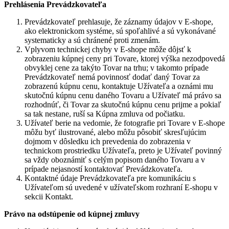
Prehlásenia Prevádzkovateľa
Prevádzkovateľ prehlasuje, že záznamy údajov v E-shope,
ako elektronickom systéme, sú spoľahlivé a sú vykonávané
systematicky a sú chránené proti zmenám.
Vplyvom technickej chyby v E-shope môže dôjsť k
zobrazeniu kúpnej ceny pri Tovare, ktorej výška nezodpovedá
obvyklej cene za takýto Tovar na trhu; v takomto prípade
Prevádzkovateľ nemá povinnosť dodať daný Tovar za
zobrazenú kúpnu cenu, kontaktuje Užívateľa a oznámi mu
skutočnú kúpnu cenu daného Tovaru a Užívateľ má právo sa
rozhodnúť, či Tovar za skutočnú kúpnu cenu prijme a pokiaľ
sa tak nestane, ruší sa Kúpna zmluva od počiatku.
Užívateľ berie na vedomie, že fotografie pri Tovare v E-shope
môžu byť ilustrované, alebo môžu pôsobiť skresľujúcim
dojmom v dôsledku ich prevedenia do zobrazenia v
technickom prostriedku Užívateľa, preto je Užívateľ povinný
sa vždy oboznámiť s celým popisom daného Tovaru a v
prípade nejasností kontaktovať Prevádzkovateľa.
Kontaktné údaje Prevádzkovateľa pre komunikáciu s
Užívateľom sú uvedené v užívateľskom rozhraní E-shopu v
sekcii Kontakt.
Právo na odstúpenie od kúpnej zmluvy