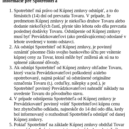
Informácie pre Spotrebiteľa
Spotrebiteľ má právo od Kúpnej zmluvy odstúpiť, a to do
štrnástich (14) dní od prevzatia Tovaru. V prípade, že
predmetom Kúpnej zmluvy je niekoľko druhov Tovaru alebo
dodanie niekoľkých častí, plynie táto lehota odo dňa prevzatia
poslednej dodávky Tovaru. Odstúpenie od Kúpnej zmluvy
musí byť Prevádzkovateľovi (ako predávajúcemu) odoslané v
lehote uvedenej v tomto odstavci.
Ak odstúpi Spotrebiteľ od Kúpnej zmluvy, je povinný
oznámiť písomne číslo svojho bankového účtu pre vrátenie
kúpnej ceny za Tovar, ktorá môže byť znížená ak sú na to
splnené zákonné dôvody.
Ak odstúpi Spotrebiteľ od Kúpnej zmluvy ohľadne Tovaru,
ktorý vracia Prevádzkovateľovi poškodený a/alebo
opotrebovaný, najmä pokiaľ sú odstránené originálne
označenia Tovaru (t.j. ceduľky, nálepky a pod.), je
Spotrebiteľ povinný Prevádzkovateľovi nahradiť náklady na
uvedenie Tovaru do pôvodného stavu.
V prípade odstúpenia Spotrebiteľa od Kúpnej zmluvy je
Prevádzkovateľ povinný vrátiť Spotrebiteľovi kúpnu cenu
bez zbytočného odkladu, najneskôr do 14 dní odo dňa, kedy
bol informovaný o rozhodnutí Spotrebiteľa odstúpiť od danej
Kúpnej zmluvy.
Pokiaľ Spotrebiteľ na základe Kúpnej zmluvy obdržal Tovar