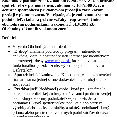
zákonník v platnom znení, zákonom č. 250/2007 Z. z. o ochrane
spotrebiteľa v platnom znení, zákonom č. 108/2000 Z. z. o
ochrane spotrebiteľa pri domovom predaji a zásielkovom
predaji v platnom znení. V prípade, ak je zmluvnou stranou
podnikateľ, riadia sa právne vzťahy neupravené týmito
obchodnými podmienkami, zákonom č. 513/1991 Zb.
Obchodný zákonník v platnom znení.
Definícia
V týchto Obchodných podmienkach.
„
E-shop
“ znamená počítačový program - internetová
aplikácia, ktorá je dostupná v sieti Internet prostredníctvom
internetovej adresy
www.teepee.sk
, ktorej hlavnou
funkcionalitou je zobrazenie, výber a objednanie tovaru
Užívateľom;
„
Spotrebiteľská zmluva
“ je Kúpna zmluva, ak zmluvnými
stranami sú na jednej strane dodávateľ a na druhej strane
spotrebiteľ;
„
Predávajúci
“ (dodávateľ) osoba, ktorá pri uzatváraní a
plnení spotrebiteľskej zmluvy koná v rámci predmetu svojej
obchodnej alebo inej podnikateľskej činnosti. Je to
podnikateľ, ktorý spotrebiteľovi ponúka alebo predáva
výrobky alebo poskytuje služby a taktiež podnikateľ, ktorý
priamo alebo prostredníctvom iných podnikateľov dodáva