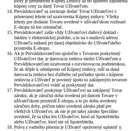
ktorý je predmetom Kúpnej Zmluvy až do úplného zaplatenia
kúpnej ceny za daný Tovar Užívateľom.
Prevádzkovateľ sa zaväzuje dodať Tovar Užívateľovi v
primeranej lehote od uzatvorenia Kúpnej zmluvy. Všetky
lehoty pre dodanie Tovaru uvedené v užívateľskom rozhraní
E-shopu sú len orientačné.
Prevádzkovateľ zašle vždy Užívateľovi daňový doklad -
faktúru v elektronickej podobe, a to na e-mailovú adresu
Užívateľa zadanú pri danej objednávke do Užívateľského
prostredia E-shopu.
Ak je Prevádzkovateľom spoločne s Tovarom poskytnutý
Užívateľovi dar, je darovacia zmluva medzi Užívateľom a
Prevádzkovateľom uzatvorená s rozväzovacou podmienkou,
že ak dôjde k odstúpeniu od Kúpnej zmluvy, ruší sa daná
darovacia zmluva bez ďalšieho od počiatku spolu s kúpnou
zmluvou a Užívateľ je povinný spolu so zakúpeným tovarom
Prevádzkovateľovi vrátiť aj poskytnutý dar.
Prevádzkovateľ poskytuje Užívateľovi na zakúpený Tovar
záruku, ak je záručná doba uvedená pri danom Tovare v
užívateľskom prostredí E-shopu, a to po dobu uvedenej
záručnej doby, pričom takto uvedená záruka platí pre
všetkých Užívateľov, ak nie je pri takej záruke špeciálne
uvedené, že sa týka len Užívateľov, ktorí sú Spotrebitelia
alebo Užívateľov, ktorí nie sú Spotrebitelia.
Práva z vadného plnenia je Užívateľ oprávnený uplatniť u