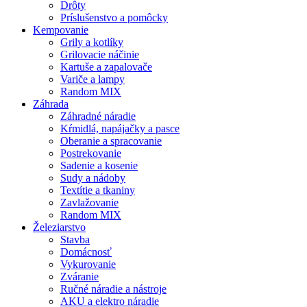
Drôty
Príslušenstvo a pomôcky
Kempovanie
Grily a kotlíky
Grilovacie náčinie
Kartuše a zapalovače
Variče a lampy
Random MIX
Záhrada
Záhradné náradie
Kŕmidlá, napájačky a pasce
Oberanie a spracovanie
Postrekovanie
Sadenie a kosenie
Sudy a nádoby
Textítie a tkaniny
Zavlažovanie
Random MIX
Železiarstvo
Stavba
Domácnosť
Vykurovanie
Zváranie
Ručné náradie a nástroje
AKU a elektro náradie