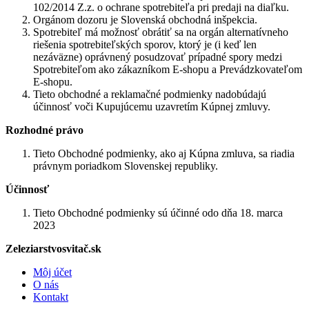
102/2014 Z.z. o ochrane spotrebiteľa pri predaji na diaľku.
Orgánom dozoru je Slovenská obchodná inšpekcia.
Spotrebiteľ má možnosť obrátiť sa na orgán alternatívneho
riešenia spotrebiteľských sporov, ktorý je (i keď len
nezáväzne) oprávnený posudzovať prípadné spory medzi
Spotrebiteľom ako zákazníkom E-shopu a Prevádzkovateľom
E-shopu.
Tieto obchodné a reklamačné podmienky nadobúdajú
účinnosť voči Kupujúcemu uzavretím Kúpnej zmluvy.
Rozhodné právo
Tieto Obchodné podmienky, ako aj Kúpna zmluva, sa riadia
právnym poriadkom Slovenskej republiky.
Účinnosť
Tieto Obchodné podmienky sú účinné odo dňa 18. marca
2023
Zeleziarstvosvitač.sk
Môj účet
O nás
Kontakt