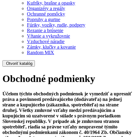
Kufríky, brašne a opasky
Organizéry a regály
Ochranné pomôcky
Popruhy a gurtne
Fúriky, vozíky, rudle, podpery
Rezanie a brúsenie
Vŕtanie a vykružovnie
Vzduchové náradie
Zámky, klučky a kovanie
Random MIX
Otvoriť katalóg
Obchodné podmienky
Účelom týchto obchodných podmienok je vymedziť a upresniť
práva a povinnosti predávajúceho (dodávateľa) na jednej
strane a kupujúceho (zákazníka, spotrebiteľa) na strane
druhej. Všetky zmluvné vzťahy medzi predávajúcim a
kupujúcim sú uzatvorené v súlade s právnym poriadkom
Slovenskej republiky. V prípade ak je zmluvnou stranou
spotrebiteľ, riadia sa právne vzťahy neupravené týmito
obchodnými podmienkami zákonom č. 40/1964 Zb. Občiansky