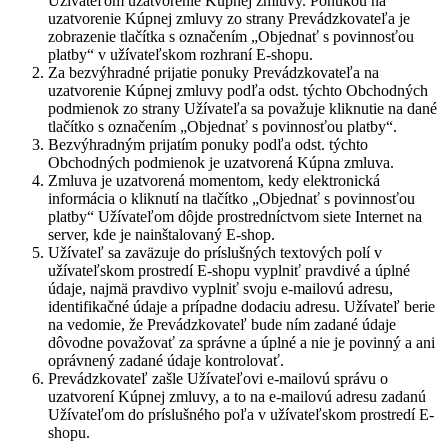
Užívateľom uzatvorenie Kúpnej zmluvy. Ponukou na
uzatvorenie Kúpnej zmluvy zo strany Prevádzkovateľa je
zobrazenie tlačítka s označením „Objednať s povinnosťou
platby“ v užívateľskom rozhraní E-shopu.
Za bezvýhradné prijatie ponuky Prevádzkovateľa na
uzatvorenie Kúpnej zmluvy podľa odst. týchto Obchodných
podmienok zo strany Užívateľa sa považuje kliknutie na dané
tlačítko s označením „Objednať s povinnosťou platby“.
Bezvýhradným prijatím ponuky podľa odst. týchto
Obchodných podmienok je uzatvorená Kúpna zmluva.
Zmluva je uzatvorená momentom, kedy elektronická
informácia o kliknutí na tlačítko „Objednať s povinnosťou
platby“ Užívateľom dôjde prostredníctvom siete Internet na
server, kde je nainštalovaný E-shop.
Užívateľ sa zaväzuje do príslušných textových polí v
užívateľskom prostredí E-shopu vyplniť pravdivé a úplné
údaje, najmä pravdivo vyplniť svoju e-mailovú adresu,
identifikačné údaje a prípadne dodaciu adresu. Užívateľ berie
na vedomie, že Prevádzkovateľ bude ním zadané údaje
dôvodne považovať za správne a úplné a nie je povinný a ani
oprávnený zadané údaje kontrolovať.
Prevádzkovateľ zašle Užívateľovi e-mailovú správu o
uzatvorení Kúpnej zmluvy, a to na e-mailovú adresu zadanú
Užívateľom do príslušného poľa v užívateľskom prostredí E-
shopu.