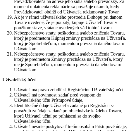
Prevádzkovateľa na adrese jeho sídla a/alebo prevádzky. Za
moment uplatnenia reklamácie sa považuje okamih, kedy
Prevádzkovateľ obdrží od Užívateľa reklamovaný Tovar.
Ak je v rámci užívateľského prostredia E-shopu pri danom
Tovare uvedené, že je použitý, kupuje Užívateľ Tovar v
použitom stave, vrátane uvedených vád tohto Tovaru.
Nebezpečenstvo straty, poškodenia a/alebo zničenia Tovaru,
ktorý je predmetom Kúpnej zmluvy prechádza na Užívateľa,
ktorý je Spotrebiteľom, momentom prevzatia daného tovaru
Užívateľom.
Nebezpečenstvo straty, poškodenia a/alebo zničenia Tovaru,
ktorý je predmetom Zmluvy prechádza na Užívateľa, ktorý
nie je Spotrebiteľom, momentom prevziatia daného tovaru
Užívateľom.
Užívateľský účet
Užívateľ má právo zriadiť si Registráciou Užívateľský účet.
Užívateľ má povinnosť zadať pred vstupom do
Užívateľského účtu Prístupové údaje.
Identifikačné údaje Užívateľa zadané pri Registrácii sa
považujú za údaje zadané pri objednávke každého Tovaru,
ktorú Užívateľ učiní po prihlásení sa do svojho
Užívateľského účtu.
Užívateľ nesmie poskytovať tretím osobám Prístupové údaje,