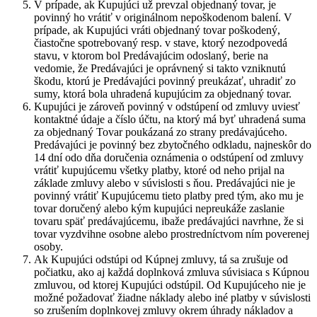
V prípade, ak Kupujúci už prevzal objednaný tovar, je
povinný ho vrátiť v originálnom nepoškodenom balení. V
prípade, ak Kupujúci vráti objednaný tovar poškodený,
čiastočne spotrebovaný resp. v stave, ktorý nezodpovedá
stavu, v ktorom bol Predávajúcim odoslaný, berie na
vedomie, že Predávajúci je oprávnený si takto vzniknutú
škodu, ktorú je Predávajúci povinný preukázať, uhradiť zo
sumy, ktorá bola uhradená kupujúcim za objednaný tovar.
Kupujúci je zároveň povinný v odstúpení od zmluvy uviesť
kontaktné údaje a číslo účtu, na ktorý má byť uhradená suma
za objednaný Tovar poukázaná zo strany predávajúceho.
Predávajúci je povinný bez zbytočného odkladu, najneskôr do
14 dní odo dňa doručenia oznámenia o odstúpení od zmluvy
vrátiť kupujúcemu všetky platby, ktoré od neho prijal na
základe zmluvy alebo v súvislosti s ňou. Predávajúci nie je
povinný vrátiť Kupujúcemu tieto platby pred tým, ako mu je
tovar doručený alebo kým kupujúci nepreukáže zaslanie
tovaru späť predávajúcemu, ibaže predávajúci navrhne, že si
tovar vyzdvihne osobne alebo prostredníctvom ním poverenej
osoby.
Ak Kupujúci odstúpi od Kúpnej zmluvy, tá sa zrušuje od
počiatku, ako aj každá doplnková zmluva súvisiaca s Kúpnou
zmluvou, od ktorej Kupujúci odstúpil. Od Kupujúceho nie je
možné požadovať žiadne náklady alebo iné platby v súvislosti
so zrušením doplnkovej zmluvy okrem úhrady nákladov a