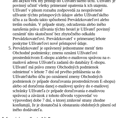
ani akýkoľvek iný prístup do Užívateľského účtu. Užívateľ je
povinný učiniť všetky primerané opatrenia k ich utajeniu.
Užívateľ v plnom rozsahu zodpovedá za neoprávnené
užívanie týchto prístupových údajov alebo Užívateľského
účtu a za škodu takto spôsobenú Prevádzkovateľovi alebo
tretím osobám. V prípade straty, odcudzenia alebo iného
narušenia práva užívania týchto hesiel je Užívateľ povinný
oznámiť túto skutočnosť bez zbytočného odkaldu
Prevádzkovateľovi. Prevádzkovateľ v primeranej lehote
poskytne Užívateľovi nové prístupové údaje.
Prevádzkovateľ je oprávnený jednostranne meniť tieto
Obchodné podmienky; zmenu oznámi Užívateľovi
prostredníctvom E-shopu a/alebo e-mailovou správou na e-
mailovú adresu Užívateľa zadanú do databázy E-shopu.
Užívateľ má právo zmeny Obchodných podmienok
odmietnuť v lehote 7 dní od prvého prihlásenia sa do
Užívateľského účtu po oznámení zmeny Obchodných
podmienok (v prípade doručovania prostredníctvom E-shopu)
alebo od doručenia danej e-mailovej správy do e-mailovej
schránky Užívateľa (v prípade doručovania e-mailovou
správou) a záväzok z tohoto dôvodu vypovedať vo
výpovednej dobe 7 dní, o ktorej zmluvné strany zhodne
konštatujú, že je dostatočná k obstaraniu obdobných plnení od
iného dodávateľa.