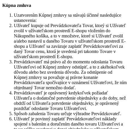
Kúpna zmluva
Uzatvorením Kúpnej zmluvy sa stávajú účinné nasledujúce
ustanovenia:
Užívateľ kupuje od Prevádzkovateľa Tovar, ktorý si Užívateľ
zvolil v užívateľskom prostredí E-shopu vložením do
Nákupného košíka, a to v množstve, ktoré si Užívateľ zvolil
a/alebo nastavil u daného Tovaru v užívateľskom prostredí E-
shopu a Užívateľ sa zaväzuje zaplatiť Prevádzkovateľovi za
daný Tovar cenu, ktorá je uvedená pri takomto Tovare v
užívateľskom prostredí E-shopu.
Prevádzkovateľ má právo až do momentu odoslania Tovaru
Užívateľovi od Kúpnej zmluvy odstúpiť, a to z akéhokoľvek
dôvodu alebo bez uvedenia dôvodu. Za odstúpenie od
Kúpnej zmluvy sa považuje aj právne konanie
Prevádzkovateľa spočívajúce v oznámení Užívateľovi, že ním
objednaný Tovar nemožno dodať.
Prevádzkovateľ je oprávnený kedykoľvek požiadať
Užívateľa o dodatočné potvrdenie objednávky a do doby, než
obdrží od Užívateľa potvrdenie objednávky, je oprávnený
pozdržať odoslanie Tovaru Užívateľovi.
Spôsob zabalenia Tovaru určuje výhradne Prevádzkovateľ.
Užívateľ je povinný zaplatiť Prevádzkovateľovi náklady
spojené s balením a doručením daného tovaru Užívateľovi a