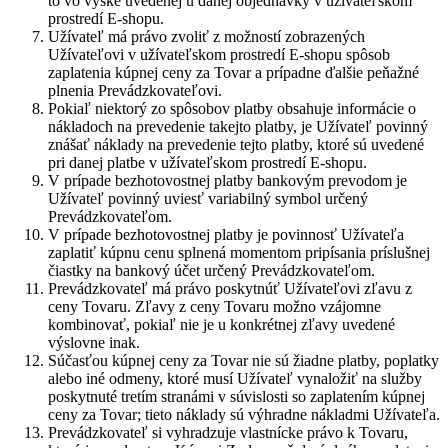
to vo výške uvedenej u danej objednávky v užívateľskom
prostredí E-shopu.
Užívateľ má právo zvoliť z možností zobrazených
Užívateľovi v užívateľskom prostredí E-shopu spôsob
zaplatenia kúpnej ceny za Tovar a prípadne ďalšie peňažné
plnenia Prevádzkovateľovi.
Pokiaľ niektorý zo spôsobov platby obsahuje informácie o
nákladoch na prevedenie takejto platby, je Užívateľ povinný
znášať náklady na prevedenie tejto platby, ktoré sú uvedené
pri danej platbe v užívateľskom prostredí E-shopu.
V prípade bezhotovostnej platby bankovým prevodom je
Užívateľ povinný uviesť variabilný symbol určený
Prevádzkovateľom.
V prípade bezhotovostnej platby je povinnosť Užívateľa
zaplatiť kúpnu cenu splnená momentom pripísania príslušnej
čiastky na bankový účet určený Prevádzkovateľom.
Prevádzkovateľ má právo poskytnúť Užívateľovi zľavu z
ceny Tovaru. Zľavy z ceny Tovaru možno vzájomne
kombinovať, pokiaľ nie je u konkrétnej zľavy uvedené
výslovne inak.
Súčasťou kúpnej ceny za Tovar nie sú žiadne platby, poplatky
alebo iné odmeny, ktoré musí Užívateľ vynaložiť na služby
poskytnuté tretím stranámi v súvislosti so zaplatením kúpnej
ceny za Tovar; tieto náklady sú výhradne nákladmi Užívateľa.
Prevádzkovateľ si vyhradzuje vlastnícke právo k Tovaru,