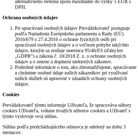
alternatívneho riešenia sporu maximálne do výšky 5 EUR s
DPH.
Ochrana osobných údajov
Pri spracúvaní osobných údajov Prevádzkovateľ postupuje
podľa Nariadenia Európskeho parlamentu a Rady (EÚ)
2016/679 z 27.4.2016 o ochrane fyzických osôb pri
spracúvaní osobných údajov a o voľnom pohybe takýchto
údajov, ktorým sa zrušuje smernica 95/46/ES (ďalej len
„GDPR“) a zákona č. 18/2018 Z. z. o ochrane osobných
údajov a o zmene a doplnení niektorých zákonov.
Podrobné informácie o tom, ako zhromažďujeme, spracúvame
a chránime osobné údaje našich zákazníkov pri využívaní
našich služieb sú upravené v zásadách ochrany osobných
údajov.
Cookies
Prevádzkovateľ týmto informuje Užívateľa, že spracováva súbory
cookies Užívateľa, vrátane trvalých súborov cookies a Užívateľ s
týmto vyslovuje svoj súhlas.
Súhlas podľa predchádzajúceho odstavca je udelený na dobu 3
mesiacov.