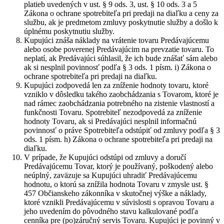
platieb uvedených v ust. § 9 ods. 3, ust. § 10 ods. 3 a 5
Zákona o ochrane spotrebiteľa pri predaji na diaľku a ceny za
službu, ak je predmetom zmluvy poskytnutie služby a došlo k
úplnému poskytnutiu služby.
Kupujúci znáša náklady na vrátenie tovaru Predávajúcemu
alebo osobe poverenej Predávajúcim na prevzatie tovaru. To
neplatí, ak Predávajúci súhlasil, že ich bude znášať sám alebo
ak si nesplnil povinnosť podľa § 3 ods. 1 písm. i) Zákona o
ochrane spotrebiteľa pri predaji na diaľku.
Kupujúci zodpovedá len za zníženie hodnoty tovaru, ktoré
vzniklo v dôsledku takého zaobchádzania s Tovarom, ktoré je
nad rámec zaobchádzania potrebného na zistenie vlastností a
funkčnosti Tovaru. Spotrebiteľ nezodpovedá za zníženie
hodnoty Tovaru, ak si Predávajúci nesplnil informačnú
povinnosť o práve Spotrebiteľa odstúpiť od zmluvy podľa § 3
ods. 1 písm. h) Zákona o ochrane spotrebiteľa pri predaji na
diaľku.
V prípade, že Kupujúci odstúpi od zmluvy a doručí
Predávajúcemu Tovar, ktorý je používaný, poškodený alebo
neúplný, zaväzuje sa Kupujúci uhradiť Predávajúcemu
hodnotu, o ktorú sa znížila hodnota Tovaru v zmysle ust. §
457 Občianskeho zákonníka v skutočnej výške a náklady,
ktoré vznikli Predávajúcemu v súvislosti s opravou Tovaru a
jeho uvedením do pôvodného stavu kalkulované podľa
cenníka pre (po)záručný servis Tovaru. Kupujúci je povinný v