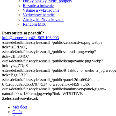
Fúriky, vozíky, rudle, podpery
Rezanie a brúsenie
Vŕtanie a vykružovnie
Vzduchové náradie
Zámky, klučky a kovanie
Random MIX
Potrebujete sa poradiť?
info@teepee.sk
+421 905 106 003
/sites/default/files/styles/small_/public/zeleziarstvo.png.webp?
itok=izOrLy6Q
/sites/default/files/styles/small_/public/zahrada.png.webp?
itok=2Bn804O7
/sites/default/files/styles/small_/public/kempovanie.png.webp?
itok=ytzgZDpZ
/sites/default/files/styles/small_/public/9_faktov_o_snehu_2.jpg.webp
itok=Bgzi3B29
/sites/default/files/styles/small_/public/panel-2d-stl6040-ant-
6752d35d8a0d6537077534_0.webp?itok=N59-7OjX
/sites/default/files/styles/small_/public/bambusovy-panel-gigant-
natural-90-x-180-cm.jpg.webp?itok=WTS1TtVB
Zeleziarstvosvitač.sk
Môj účet
O nás