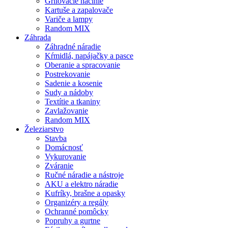
Grilovacie náčinie
Kartuše a zapalovače
Variče a lampy
Random MIX
Záhrada
Záhradné náradie
Kŕmidlá, napájačky a pasce
Oberanie a spracovanie
Postrekovanie
Sadenie a kosenie
Sudy a nádoby
Textítie a tkaniny
Zavlažovanie
Random MIX
Železiarstvo
Stavba
Domácnosť
Vykurovanie
Zváranie
Ručné náradie a nástroje
AKU a elektro náradie
Kufríky, brašne a opasky
Organizéry a regály
Ochranné pomôcky
Popruhy a gurtne