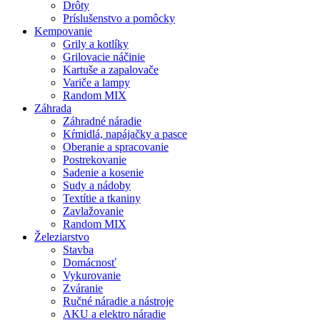
Drôty
Príslušenstvo a pomôcky
Kempovanie
Grily a kotlíky
Grilovacie náčinie
Kartuše a zapalovače
Variče a lampy
Random MIX
Záhrada
Záhradné náradie
Kŕmidlá, napájačky a pasce
Oberanie a spracovanie
Postrekovanie
Sadenie a kosenie
Sudy a nádoby
Textítie a tkaniny
Zavlažovanie
Random MIX
Železiarstvo
Stavba
Domácnosť
Vykurovanie
Zváranie
Ručné náradie a nástroje
AKU a elektro náradie