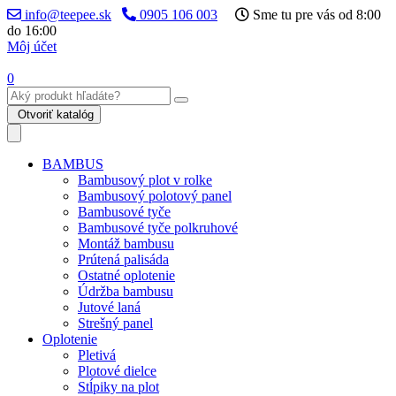
info@teepee.sk
0905 106 003
Sme tu pre vás od 8:00
do 16:00
Môj účet
0
Otvoriť katalóg
BAMBUS
Bambusový plot v rolke
Bambusový polotový panel
Bambusové tyče
Bambusové tyče polkruhové
Montáž bambusu
Prútená palisáda
Ostatné oplotenie
Údržba bambusu
Jutové laná
Strešný panel
Oplotenie
Pletivá
Plotové dielce
Stĺpiky na plot