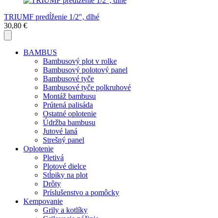
TRIUMF predĺženie 1/2", dlhé
30,80 €
BAMBUS
Bambusový plot v rolke
Bambusový polotový panel
Bambusové tyče
Bambusové tyče polkruhové
Montáž bambusu
Prútená palisáda
Ostatné oplotenie
Údržba bambusu
Jutové laná
Strešný panel
Oplotenie
Pletivá
Plotové dielce
Stĺpiky na plot
Drôty
Príslušenstvo a pomôcky
Kempovanie
Grily a kotlíky