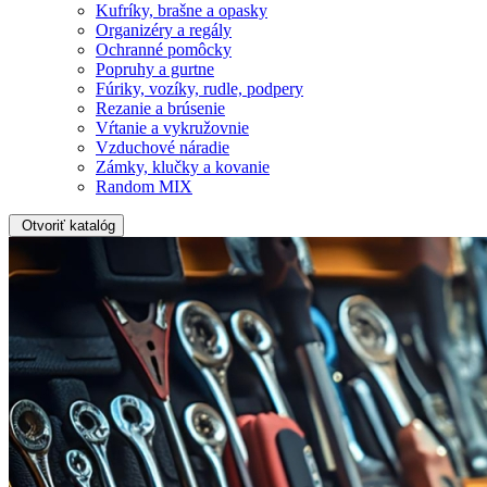
Kufríky, brašne a opasky
Organizéry a regály
Ochranné pomôcky
Popruhy a gurtne
Fúriky, vozíky, rudle, podpery
Rezanie a brúsenie
Vŕtanie a vykružovnie
Vzduchové náradie
Zámky, klučky a kovanie
Random MIX
Otvoriť katalóg