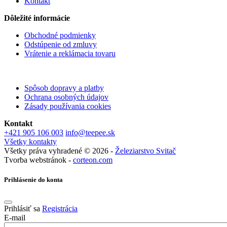
Kontakt
Dôležité informácie
Obchodné podmienky
Odstúpenie od zmluvy
Vrátenie a reklámacia tovaru
Spôsob dopravy a platby
Ochrana osobných údajov
Zásady používania cookies
Kontakt
+421 905 106 003
info@teepee.sk
Všetky kontakty
Všetky práva vyhradené © 2026 -
Železiarstvo Svitač
Tvorba webstránok -
corteon.com
Prihlásenie do konta
Prihlásiť sa
Registrácia
E-mail