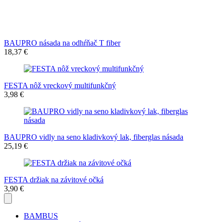
BAUPRO násada na odhŕňač T fiber
18,37 €
FESTA nôž vreckový multifunkčný
3,98 €
BAUPRO vidly na seno kladivkový lak, fiberglas násada
25,19 €
FESTA držiak na závitové očká
3,90 €
BAMBUS