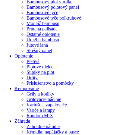
Bambusový plot v rolke
Bambusový polotový panel
Bambusové tyče
Bambusové tyče polkruhové
Montáž bambusu
Prútená palisáda
Ostatné oplotenie
Údržba bambusu
Jutové laná
Strešný panel
Oplotenie
Pletivá
Plotové dielce
Stĺpiky na plot
Drôty
Príslušenstvo a pomôcky
Kempovanie
Grily a kotlíky
Grilovacie náčinie
Kartuše a zapalovače
Variče a lampy
Random MIX
Záhrada
Záhradné náradie
Kŕmidlá, napájačky a pasce