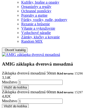
Kufríky, brašne a opasky
Organizéry a regály
Ochranné pomôcky
Popruhy a gurtne
Fúriky, vozíky, rudle, podpery
Rezanie a brúsenie
Vŕtanie a vykružovnie
Vzduchové náradie
Zámky, klučky a kovanie
Random MIX
Otvoriť katalóg
AMIG záklapka dverová mosadzná
Záklapka dverová mosadzná 50mm
Kód tovaru:
15296
3,14€
Množstvo
Záklapka dverová mosadzná 60mm
Kód tovaru:
15297
4,82€
Množstvo