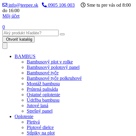
info@teepee.sk
0905 106 003
Sme tu pre vás od 8:00
do 16:00
Môj účet
0
Otvoriť katalóg
BAMBUS
Bambusový plot v rolke
Bambusový polotový panel
Bambusové tyče
Bambusové tyče polkruhové
Montáž bambusu
Prútená palisáda
Ostatné oplotenie
Údržba bambusu
Jutové laná
Strešný panel
Oplotenie
Pletivá
Plotové dielce
Stĺpiky na plot