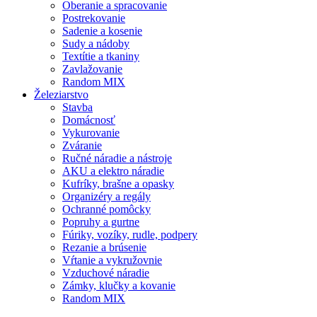
Oberanie a spracovanie
Postrekovanie
Sadenie a kosenie
Sudy a nádoby
Textítie a tkaniny
Zavlažovanie
Random MIX
Železiarstvo
Stavba
Domácnosť
Vykurovanie
Zváranie
Ručné náradie a nástroje
AKU a elektro náradie
Kufríky, brašne a opasky
Organizéry a regály
Ochranné pomôcky
Popruhy a gurtne
Fúriky, vozíky, rudle, podpery
Rezanie a brúsenie
Vŕtanie a vykružovnie
Vzduchové náradie
Zámky, klučky a kovanie
Random MIX