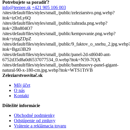
Potrebujete sa poradiť?
info@teepee.sk
+421 905 106 003
/sites/default/files/styles/small_/public/zeleziarstvo.png.webp?
itok=izOrLy6Q
/sites/default/files/styles/small_/public/zahrada.png.webp?
itok=2Bn804O7
/sites/default/files/styles/small_/public/kempovanie.png.webp?
itok=ytzgZDpZ
/sites/default/files/styles/small_/public/9_faktov_o_snehu_2.jpg.webp
itok=Bgzi3B29
/sites/default/files/styles/small_/public/panel-2d-stl6040-ant-
6752d35d8a0d6537077534_0.webp?itok=N59-7OjX
/sites/default/files/styles/small_/public/bambusovy-panel-gigant-
natural-90-x-180-cm.jpg.webp?itok=WTS1TtVB
Zeleziarstvosvitač.sk
Môj účet
O nás
Kontakt
Dôležité informácie
Obchodné podmienky
Odstúpenie od zmluvy
Vrátenie a reklámacia tovaru