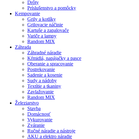
Drôty
Príslušenstvo a pomôcky
Kempovanie
Grily a kotlíky
Grilovacie náčinie
Kartuše a zapalovače
Variče a lampy
Random MIX
Záhrada
Záhradné náradie
Kŕmidlá, napájačky a pasce
Oberanie a spracovanie
Postrekovanie
Sadenie a kosenie
Sudy a nádoby
Textítie a tkaniny
Zavlažovanie
Random MIX
Železiarstvo
Stavba
Domácnosť
Vykurovanie
Zváranie
Ručné náradie a nástroje
AKU a elektro náradie