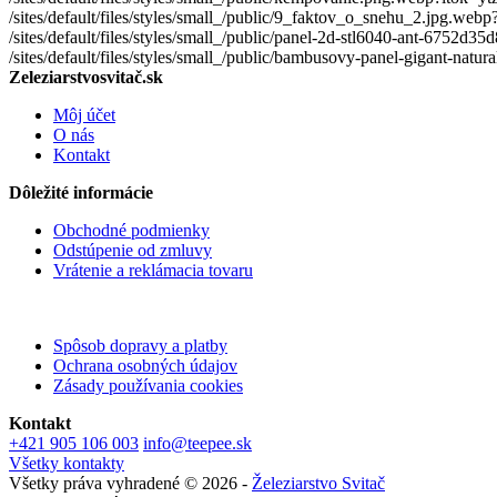
/sites/default/files/styles/small_/public/9_faktov_o_snehu_2.jpg.we
/sites/default/files/styles/small_/public/panel-2d-stl6040-ant-67
/sites/default/files/styles/small_/public/bambusovy-panel-gigant-n
Zeleziarstvosvitač.sk
Môj účet
O nás
Kontakt
Dôležité informácie
Obchodné podmienky
Odstúpenie od zmluvy
Vrátenie a reklámacia tovaru
Spôsob dopravy a platby
Ochrana osobných údajov
Zásady používania cookies
Kontakt
+421 905 106 003
info@teepee.sk
Všetky kontakty
Všetky práva vyhradené © 2026 -
Železiarstvo Svitač