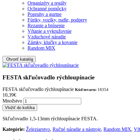
Organizéry a regály
Ochranné pomôcky
Popruhy a gurtne
Fúriky, vozíky, rudle, podpery
Rezanie a brúsenie
Vŕtanie a vykružovnie
Vzduchové náradie
Zámky, klučky a kovanie
Random MIX
Otvoriť katalóg
FESTA skľučovadlo rýchloupínacie
FESTA skľučovadlo rýchloupínacie
Kód tovaru:
18354
10,39€
Množstvo
Skľučovadlo 1,5-13mm rýchloupínacie FESTA.
Kategórie:
Železiarstvo
,
Ručné náradie a nástroje
,
Random MIX
,
Vŕ