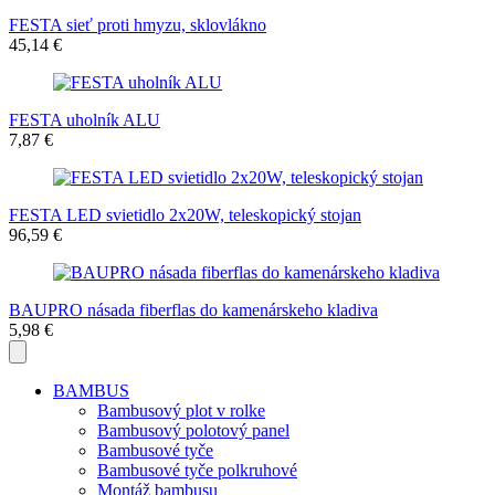
FESTA sieť proti hmyzu, sklovlákno
45,14 €
FESTA uholník ALU
7,87 €
FESTA LED svietidlo 2x20W, teleskopický stojan
96,59 €
BAUPRO násada fiberflas do kamenárskeho kladiva
5,98 €
BAMBUS
Bambusový plot v rolke
Bambusový polotový panel
Bambusové tyče
Bambusové tyče polkruhové
Montáž bambusu