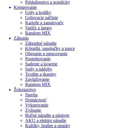
Príslušenstvo a pomôcky
Kempovanie
Grily a kotlíky
Grilovacie náčinie
Kartuše a zapalovače
Variče a lampy
Random MIX
Záhrada
Záhradné náradie
Kŕmidlá, napájačky a pasce
Oberanie a spracovanie
Postrekovanie
Sadenie a kosenie
Sudy a nádoby
Textítie a tkaniny
Zavlažovanie
Random MIX
Železiarstvo
Stavba
Domácnosť
Vykurovanie
Zváranie
Ručné náradie a nástroje
AKU a elektro náradie
Kufríky, brašne a opasky