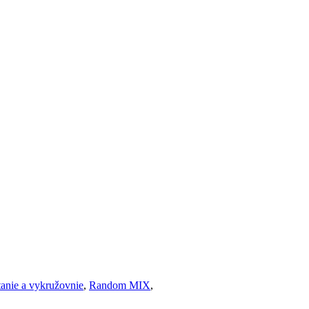
tanie a vykružovnie
,
Random MIX
,