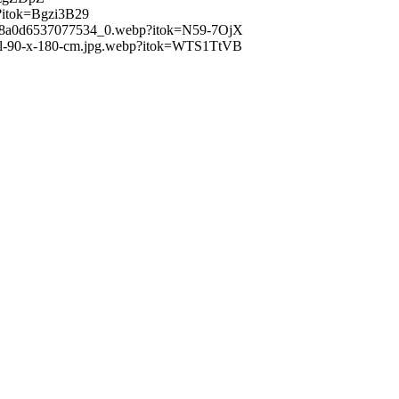
bp?itok=Bgzi3B29
52d35d8a0d6537077534_0.webp?itok=N59-7OjX
atural-90-x-180-cm.jpg.webp?itok=WTS1TtVB