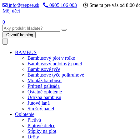
info@teepee.sk
0905 106 003
Sme tu pre vás od 8:00 d
Môj účet
0
Otvoriť katalóg
BAMBUS
Bambusový plot v rolke
Bambusový polotový panel
Bambusové tyče
Bambusové tyče polkruhové
Montáž bambusu
Prútená palisáda
Ostatné oplotenie
Údržba bambusu
Jutové laná
Strešný panel
Oplotenie
Pletivá
Plotové dielce
Stĺpiky na plot
Drôty