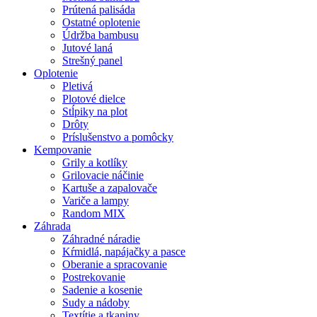
Prútená palisáda
Ostatné oplotenie
Údržba bambusu
Jutové laná
Strešný panel
Oplotenie
Pletivá
Plotové dielce
Stĺpiky na plot
Drôty
Príslušenstvo a pomôcky
Kempovanie
Grily a kotlíky
Grilovacie náčinie
Kartuše a zapalovače
Variče a lampy
Random MIX
Záhrada
Záhradné náradie
Kŕmidlá, napájačky a pasce
Oberanie a spracovanie
Postrekovanie
Sadenie a kosenie
Sudy a nádoby
Textítie a tkaniny